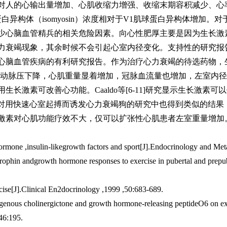
对人的心输出量增加、心肌收缩力增强、收缩末期容积减少、心
球蛋白异构体（isomyosin）浓度相对于V1肌球蛋白异构体增
少心脑血管精兵的相关危险因素。向心性肥厚主要是因为生长激
力衰竭现象，其余时候不会引起心室内径变化。
支持性的研究报
心脑血管疾病的有利研究报告。作为治疗心力衰竭的待选药物，
究显示肺动脉压下降，心肌重量显着增加，冠脉血流量也增加，左室
究显示短期应用生长激素可改善心功能。Caaldo等[6-11]研究显示生
5]在对用快速心室起搏而诱发心力衰竭狗的研究中也得到类似的结
激素对心肌功能疗效不大，仅可以扩张性心肌患者左室重量增加
mone ,insulin-likegrowth factors and sport[J].Endocrinology and Me
trophin andgrowth hormone responses to exercise in pubertal and prepu
ise[J].Clinical En2docrinology ,1999 ,50:683-689.
dogenous cholinergictone and growth hormone-releasing peptideO6 on 
,46:195.