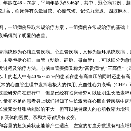
，年龄在46～70岁，平均年龄为55.46岁，其中，冠心病12例，
都过高，临床伴有头晕目眩、心慌气短、记忆力衰退、四肢麻木
，一组病例采取常规
治疗
方案，一组病例在常规治疗的基础上
衰竭得到了明显的改善。
病统称为心脑血管疾病。心血管疾病，又称为循环系统疾病，
，主要包括心脏、血管（动脉、静脉、微血管），可以细分为急
发过程及治疗方法。心脑血管疾病又称为“富贵病”的“三高症”
以上的老人中有40 %～45 %的患者在患有高血压的同时还患有
的心血管生理中发挥着极大的作用, 充血性心力衰竭（CHF）
这些研究尚在进行中，但是已经有临床研究可以证明生长激素释放
过量和不足的患者身上我们得知了生长激素在心脑血管疾病中病
激素对舒张功能影响不大，但可以使健康人的心肌收缩力增强
究显示，β-受体的密度、亲和力等都没有改变。
容量的超负荷状态能够产生适应，左室的射血分数没有相应增