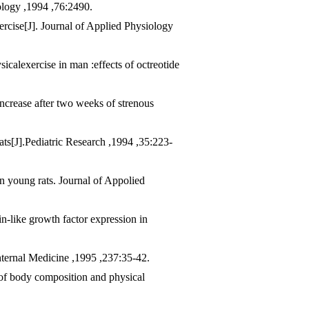
iology ,1994 ,76:2490.
rcise[J]. Journal of Applied Physiology
calexercise in man :effects of octreotide
increase after two weeks of strenous
ts[J].Pediatric Research ,1994 ,35:223-
n young rats. Journal of Appolied
-like growth factor expression in
nternal Medicine ,1995 ,237:35-42.
of body composition and physical