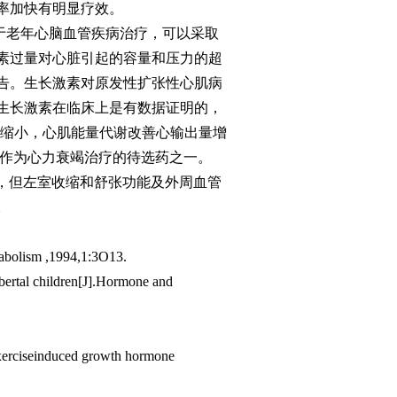
率加快有明显疗效。
加。对于老年心脑血管疾病治疗，可以采取
素过量对心脏引起的容量和压力的超
告。生长激素对原发性扩张性心肌病
生长激素在临床上是有数据证明的，
内径缩小，心肌能量代谢改善心输出量增
长激素可以作为心力衰竭治疗的待选药之一。
果，但左室收缩和舒张功能及外周血管
。
tabolism ,1994,1:3O13.
bertal children[J].Hormone and
exerciseinduced growth hormone