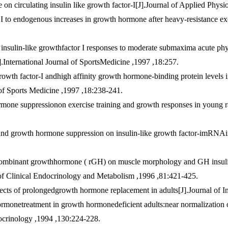
se on circulating insulin like growth factor-I[J].Journal of Applied Phys
 to endogenous increases in growth hormone after heavy-resistance exe
insulin-like growthfactor I responses to moderate submaxima acute physi
].International Journal of SportsMedicine ,1997 ,18:257.
rowth factor-I andhigh affinity growth hormone-binding protein levels 
l of Sports Medicine ,1997 ,18:238-241.
mone suppressionon exercise training and growth responses in young ra
g and growth hormone suppression on insulin-like growth factor-imRNAi
recombinant growthhormone ( rGH) on muscle morphology and GH insulin
l of Clinical Endocrinology and Metabolism ,1996 ,81:421-425.
ects of prolongedgrowth hormone replacement in adults[J].Journal of I
ormonetreatment in growth hormonedeficient adults:near normalization 
ocrinology ,1994 ,130:224-228.