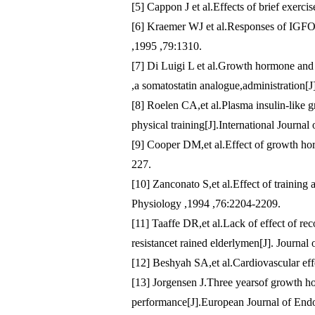
[5] Cappon J et al.Effects of brief exerci
[6] Kraemer WJ et al.Responses of IGFOI
,1995 ,79:1310.
[7] Di Luigi L et al.Growth hormone and 
,a somatostatin analogue,administration[J
[8] Roelen CA,et al.Plasma insulin-like g
physical training[J].International Journa
[9] Cooper DM,et al.Effect of growth hor
227.
[10] Zanconato S,et al.Effect of trainin
Physiology ,1994 ,76:2204-2209.
[11] Taaffe DR,et al.Lack of effect of 
resistancet rained elderlymen[J]. Journa
[12] Beshyah SA,et al.Cardiovascular eff
[13] Jorgensen J.Three yearsof growth h
performance[J].European Journal of End